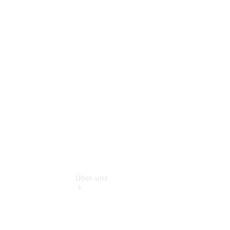
Reisemobile
Gebrauchtwagensuche
Finanzdienste
Digitale
Extras
Hauptuntersuchung:
Geprüft unterwegs.
Über uns