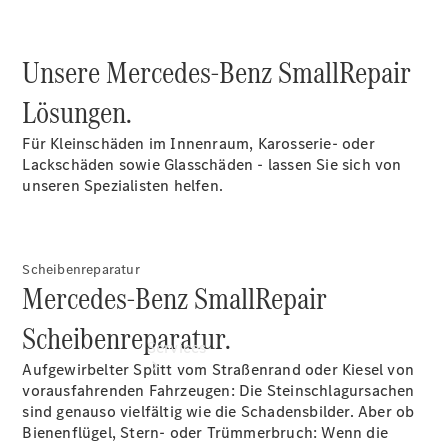
Übersicht
Gebrauchtwagensuche
Junge
Unsere Mercedes-Benz SmallRepair
Sterne
Digitale
Lösungen.
Extras
Gebrauchtfahrzeugsuche
Für Kleinschäden im Innenraum, Karosserie- oder
Lackschäden sowie Glasschäden - lassen Sie sich von
unseren Spezialisten helfen.
Scheibenreparatur
Mercedes-Benz SmallRepair
Scheibenreparatur.
Services
Aufgewirbelter Splitt vom Straßenrand oder Kiesel von
vorausfahrenden Fahrzeugen: Die Steinschlagursachen
sind genauso vielfältig wie die Schadensbilder. Aber ob
Bienenflügel, Stern- oder Trümmerbruch: Wenn die