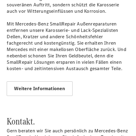
Services
souveränen Auftritt, sondern schützt die Karosserie
Elektrofahrzeug-
auch vor Witterungseinflüssen und Korrosion.
Service
VanService
Mit Mercedes-Benz SmallRepair Außenreparaturen
basic
entfernen unsere Karosserie- und Lack-Spezialisten
Individuelle
Dellen, Kratzer und andere Schönheitsfehler
Betreuung
fachgerecht und kostengünstig. Sie erhalten Ihren
Mercedes mit einer makellosen Oberfläche zurück. Und
nebenbei schonen Sie Ihren Geldbeutel, denn die
SmallRepair Lösungen ersparen in vielen Fällen einen
kosten- und zeitintensiven Austausch gesamter Teile.
Weitere Informationen
Übersicht
Customer
Assistance
Center
Kontakt.
24h Service
Roadside
Gern beraten wir Sie auch persönlich zu Mercedes-Benz
Assistance