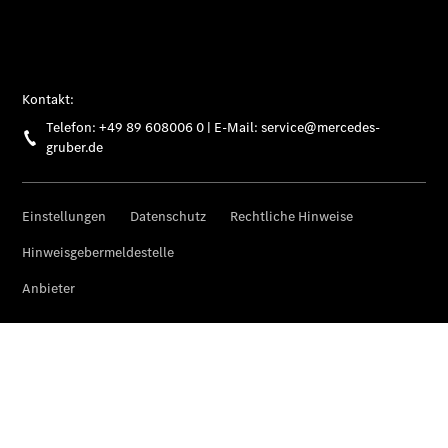
Digitale
Extras
Van Uptime
Monitor
Onboard
Service App
Mercedes-
Benz
Qualität
Übersicht
Original-
Teile
Neufahrzeuggarantie