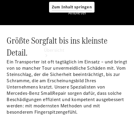
Zum Inhalt springen
Anbieter
Größte Sorgfalt bis ins kleinste
Anbieter
Detail.
Übersicht
Ein Transporter ist oft tagtäglich im Einsatz – und bringt
von so mancher Tour unvermeidliche Schäden mit. Vom
Steinschlag, der die Sicherheit beeinträchtigt, bis zur
Schramme, die am Erscheinungsbild Ihres
Unternehmens kratzt. Unsere Spezialisten von
Mercedes-Benz SmallRepair sorgen dafür, dass solche
Startseite
Beschädigungen effizient und kompetent ausgebessert
Ansprechpartner
werden: mit modernsten Methoden und mit
finden
besonderem Fingerspitzengefühl.
Probefahrt
vereinbaren
Beratung