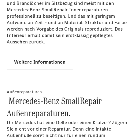
und Brandlöcher im Sitzbezug sind meist mit den
Mercedes-Benz SmallRepair Innenreparaturen
professionell zu beseitigen. Und das mit geringem
Aufwand an Zeit – und an Material. Struktur und Farbe
werden nach Vorgabe des Originals reproduziert. Das
Interieur erhält damit sein erstklassig gepflegtes
Übersicht
Aussehen zurück.
Unfallreparaturen
SmallRepair
Rücknahme
Weitere Informationen
&
Entsorgung
Wartung
Reparatur
Außenreparaturen
Service-
Mercedes-Benz SmallRepair
und
Garantie-
Außenreparaturen.
Pakete
Mobile
Ihr Mercedes hat eine Delle oder einen Kratzer? Zögern
Service
Sie nicht vor einer Reparatur. Denn eine intakte
Fleet
Außenhülle sorgt nicht nur für einen rundum